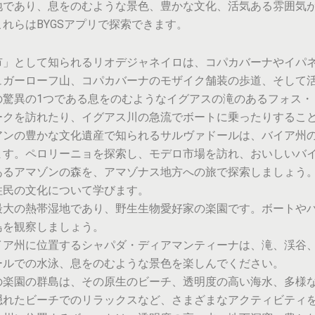
地であり、息をのむような景色、豊かな文化、活気ある雰囲気
れらはBYGSアプリで探索できます。
市」として知られるリオデジャネイロは、コパカバーナやイパ
ュガーローフ山、コパカバーナのモザイク舗装の歩道、そして
の驚異の1つである息をのむようなイグアスの滝のあるフォス・
ークを訪れたり、イグアス川の急流でボートに乗ったりするこ
アンの豊かな文化遺産で知られるサルヴァドールは、バイア州
ます。ペロリーニョを探索し、モデロ市場を訪れ、おいしいバ
あるアマゾンの森を、アマゾナス地方への旅で探索しましょう
住民の文化について学びます。
最大の熱帯湿地であり、野生生物愛好家の楽園です。ボートや
鳥を観察しましょう。
イア州に位置するシャパダ・ディアマンティーナは、滝、渓谷
ールでの水泳、息をのむような景色を楽しんでください。
の楽園の群島は、その原生のビーチ、透明度の高い海水、多様
隠れたビーチでのリラックスなど、さまざまなアクティビティ