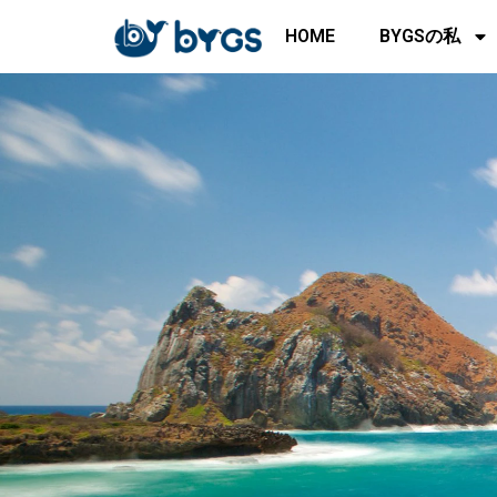
内
HOME
BYGSの私
容
を
ス
キ
ッ
プ