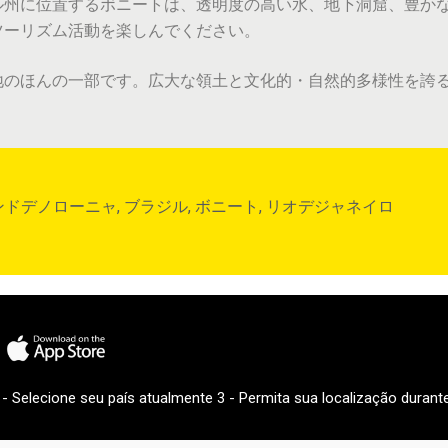
ル州に位置するボニートは、透明度の高い水、地下洞窟、豊か
ツーリズム活動を楽しんでください。
地のほんの一部です。広大な領土と文化的・自然的多様性を誇
ンドデノローニャ
,
ブラジル
,
ボニート
,
リオデジャネイロ
2 - Selecione seu país atualmente 3 - Permita sua localização durante 