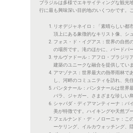
ブラジルは多様でエキサイティングな観光
行に最も興味深い目的地のいくつかです。こ
リオデジャネイロ：「素晴らしい都
頂上にある象徴的なキリスト像、シ
フォス・ド・イグアス：世界の自然
の場所です。滝のほかに、バードパ
サルヴァドール：アフロ・ブラジリ
建築のユニークな融合を提供してい
アマゾナス：世界最大の熱帯雨林で
し、河畔のコミュニティを訪れ、先
パンタナール：パンタナールは世界
バラ、ジャガー、さまざまな珍しい
シャパダ・ディアマンティーナ：バ
美が特徴です。ハイキングや天然プ
フェルナンド・デ・ノローニャ：こ
ーケリング、イルカウォッチング、