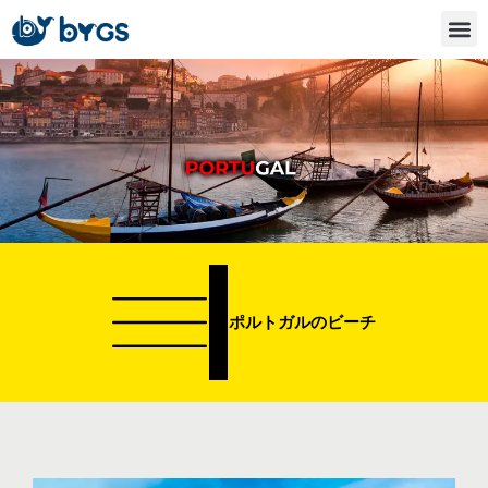
内
容
を
ス
キ
ッ
プ
ポルトガルのビーチ