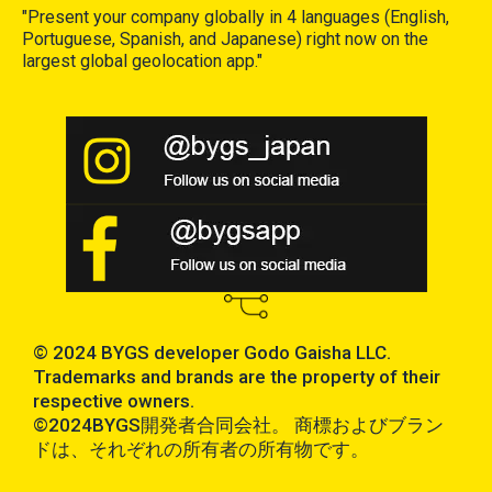
"Present your company globally in 4 languages (English,
Portuguese, Spanish, and Japanese) right now on the
largest global geolocation app."
© 2024 BYGS developer Godo Gaisha LLC.
Trademarks and brands are the property of their
respective owners.
©2024BYGS開発者合同会社。 商標およびブラン
ドは、それぞれの所有者の所有物です。