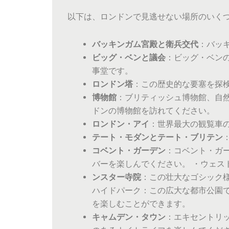
以下は、ロンドンで見逃せない場所のいく
バッキンガム宮殿と衛兵交代
：バッ
ビッグ・ベンと議会
：ビッグ・ベン
事堂です。
ロンドン塔
：この歴史的な要塞を探
博物館
：ブリティッシュ博物館、自然
ドンの博物館を訪れてください。
ロンドン・アイ
：世界最大の観覧車
テート・モダンとテート・ブリテン
コベント・ガーデン
：コベント・ガ
バーを楽しんでください。 ・ウェス
ンスター寺院
：この壮大なゴシック
ハイドパーク：この広大な都市公園
を楽しむことができます。
キャムデン・タウン
：エキセントリ