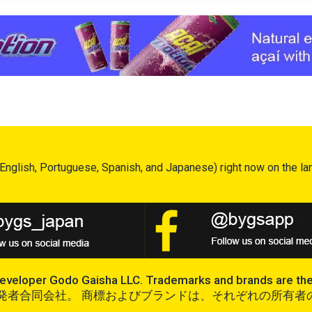
English, Portuguese, Spanish, and Japanese) right now on the lar
veloper Godo Gaisha LLC. Trademarks and brands are the p
GS開発者合同会社。 商標およびブランドは、それぞれの所有