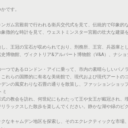
つかです。
キンガム宮殿前で行われる衛兵交代式を見て、伝統的で印象的
の象徴的な時計を見て、ウェストミンスター宮殿の壮大な建築
検し、王冠の宝石が収められており、刑務所、王宮、兵器庫と
史博物館、ヴィクトリア&アルバート博物館（V&A）、ナシ
の一つであるロンドン・アイに乗って、市内の素晴らしいパノ
：これらの国際的に有名な美術館で、現代および現代アートの
ーデンの風変わりな石畳の通りを散策し、ファッションショッ
トミ
様式の教会を訪れ、何世紀にもわたって王や女王が戴冠され、埋
でリラックスした散歩を楽しんでください。静かな湖や緑のピ
ックなキャムデン地区を探索し、そのエクレクティックな市場