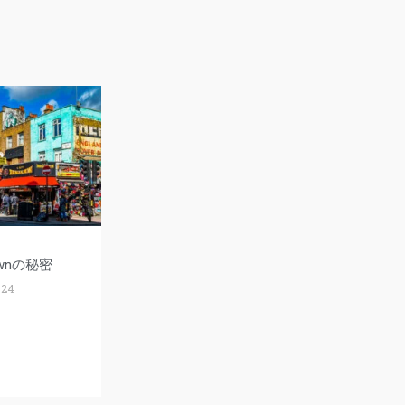
ownの秘密
024