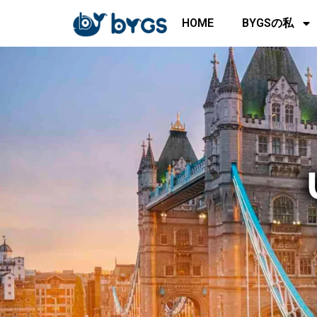
内
HOME
BYGSの私
容
を
ス
キ
ッ
プ