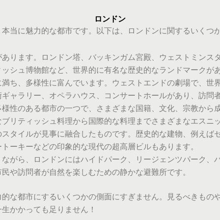
ロンドン
、本当に魅力的な都市です。以下は、ロンドンに関するいくつ
があります。ロンドン塔、バッキンガム宮殿、ウェストミンス
ィッシュ博物館など、世界的に有名な歴史的なランドマークが
に満ち、多様性に富んでいます。ウェストエンドの劇場で、世
術ギャラリー、オペラハウス、コンサートホールがあり、訪問
多様性のある都市の一つで、さまざまな国籍、文化、宗教から
なブリティッシュ料理から国際的な料理までさまざまなエスニ
のスタイルが見事に融合したものです。歴史的な建物、例えば
ートーキーなどの印象的な現代の超高層ビルもあります。
りながら、ロンドンにはハイドパーク、リージェンツパーク、
市民や訪問者が自然を楽しむための静かな避難所です。
力的な都市にするいくつかの側面にすぎません。見るべきもの
一生かかっても足りません！