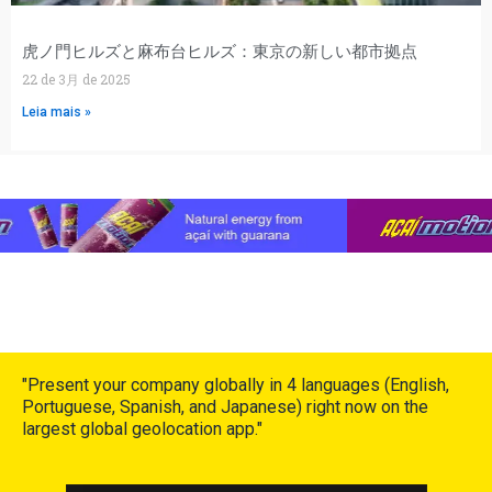
虎ノ門ヒルズと麻布台ヒルズ：東京の新しい都市拠点
22 de 3月 de 2025
Leia mais »
"Present your company globally in 4 languages (English,
Portuguese, Spanish, and Japanese) right now on the
largest global geolocation app."