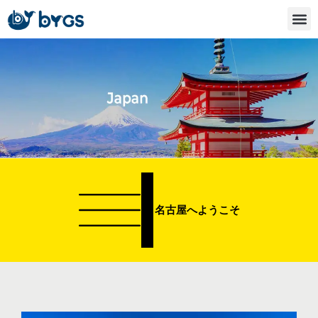
内
容
を
ス
キ
ッ
プ
名古屋へようこそ