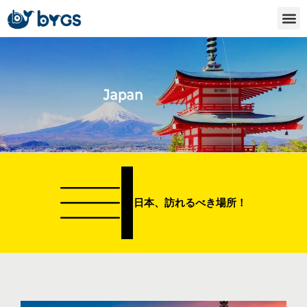
内
容
を
ス
キ
ッ
プ
日本、訪れるべき場所！