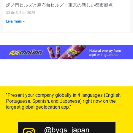
虎ノ門ヒルズと麻布台ヒルズ：東京の新しい都市拠点
22 de 3月 de 2025
Leia mais »
"Present your company globally in 4 languages (English,
Portuguese, Spanish, and Japanese) right now on the
largest global geolocation app."