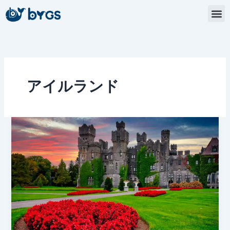
内
容
を
ス
キ
ッ
プ
アイルランド
ア
イ
ル
ラ
ン
ド
の
20
の