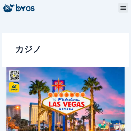
内
容
を
ス
キ
ッ
プ
カジノ
ラ
ス
ベ
ガ
ス
へ
よ
う
こ