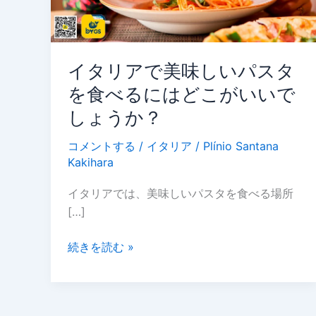
し
い
パ
ス
イタリアで美味しいパスタ
タ
を食べるにはどこがいいで
を
食
しょうか？
べ
コメントする
/
イタリア
/
Plínio Santana
る
Kakihara
に
は
イタリアでは、美味しいパスタを食べる場所
ど
[…]
こ
が
続きを読む »
い
い
で
し