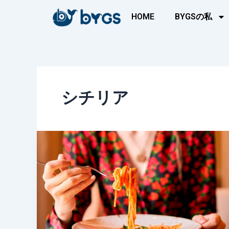
内
HOME
BYGSの私
容
を
ス
キ
ッ
プ
シチリア
イ
タ
リ
ア
で
美
味