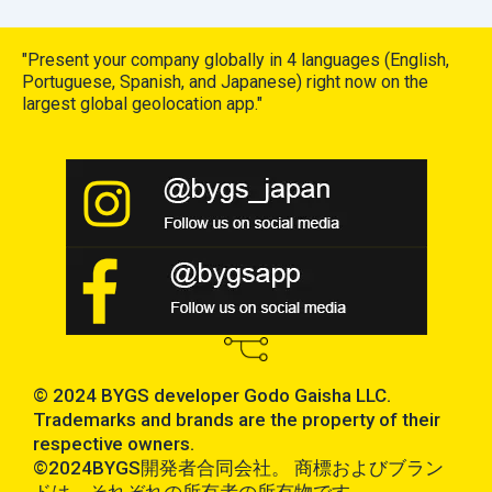
"Present your company globally in 4 languages (English,
Portuguese, Spanish, and Japanese) right now on the
largest global geolocation app."
© 2024 BYGS developer Godo Gaisha LLC.
Trademarks and brands are the property of their
respective owners.
©2024BYGS開発者合同会社。 商標およびブラン