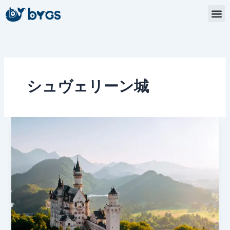
内
容
を
ス
キ
ッ
プ
シュヴェリーン城
ド
イ
ツ
の
素
晴
ら
し
い