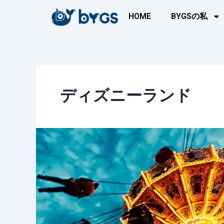
内
HOME
BYGSの私
容
を
ス
キ
ッ
プ
ディズニーランド
日
本
の
テ
ー
マ
パ