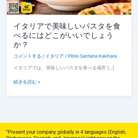
パ
ス
タ
を
イタリアで美味しいパスタを食
食
べるにはどこがいいでしょう
べ
か？
る
に
コメントする
/
イタリア
/
Plínio Santana Kakihara
は
イタリアでは、美味しいパスタを食べる場所 […]
ど
こ
続きを読む »
が
い
い
で
し
ょ
う
"Present your company globally in 4 languages (English,
か？