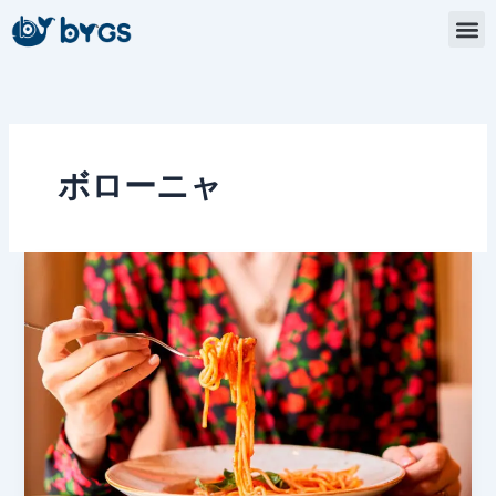
内
容
を
ス
キ
ッ
プ
ボローニャ
イ
タ
リ
ア
で
美
味
し
い