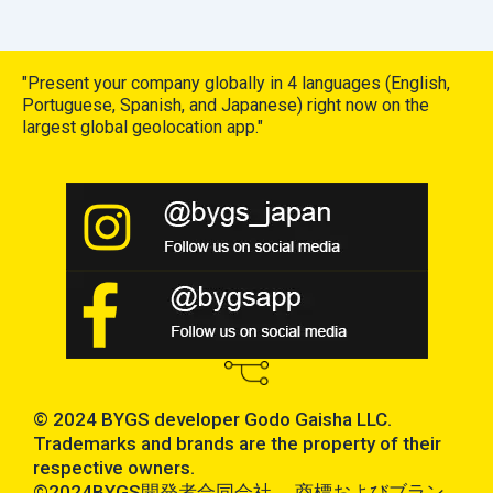
"Present your company globally in 4 languages (English,
Portuguese, Spanish, and Japanese) right now on the
largest global geolocation app."
© 2024 BYGS developer Godo Gaisha LLC.
Trademarks and brands are the property of their
respective owners.
©2024BYGS開発者合同会社。 商標およびブラン