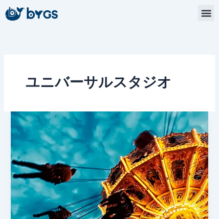
内
容
を
ス
キ
ッ
プ
ユニバーサルスタジオ
日
本
の
テ
ー
マ
パ
ー
ク