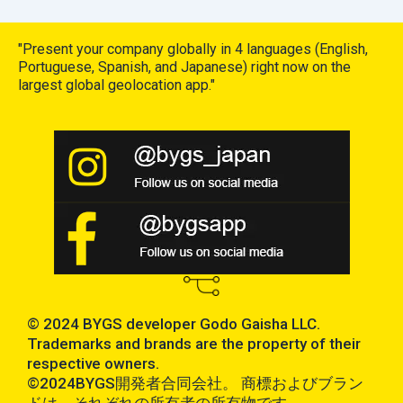
"Present your company globally in 4 languages (English,
Portuguese, Spanish, and Japanese) right now on the
largest global geolocation app."
© 2024 BYGS developer Godo Gaisha LLC.
Trademarks and brands are the property of their
respective owners.
©2024BYGS開発者合同会社。 商標およびブラン