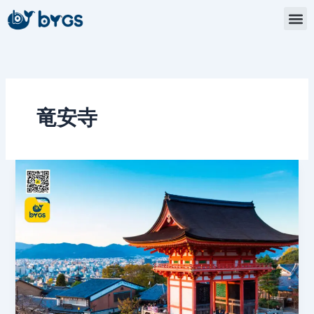
内
容
を
ス
キ
ッ
プ
竜安寺
寺
院
の
街、
京
都