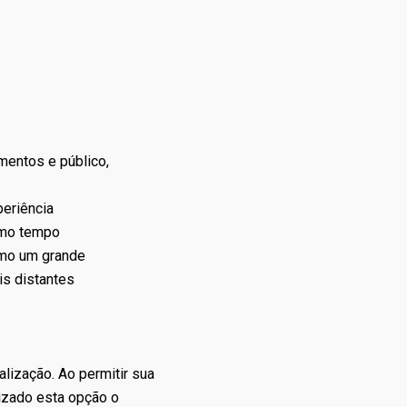
mentos e público,
periência
smo tempo
omo um grande
is distantes
lização. Ao permitir sua
lizado esta opção o