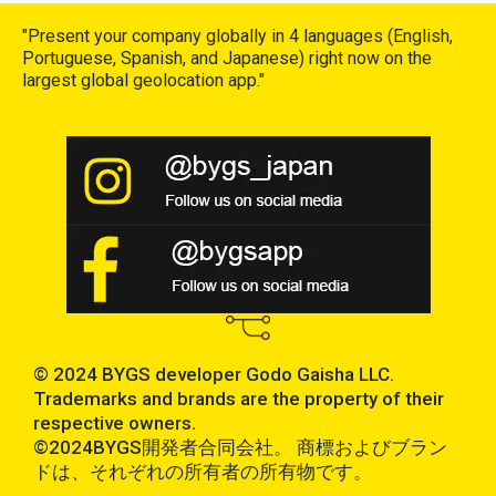
"Present your company globally in 4 languages (English,
Portuguese, Spanish, and Japanese) right now on the
largest global geolocation app."
© 2024 BYGS developer Godo Gaisha LLC.
Trademarks and brands are the property of their
respective owners.
©2024BYGS開発者合同会社。 商標およびブラン
ドは、それぞれの所有者の所有物です。