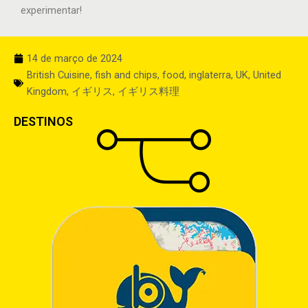
experimentar!
14 de março de 2024
British Cuisine
,
fish and chips
,
food
,
inglaterra
,
UK
,
United
Kingdom
,
イギリス
,
イギリス料理
DESTINOS