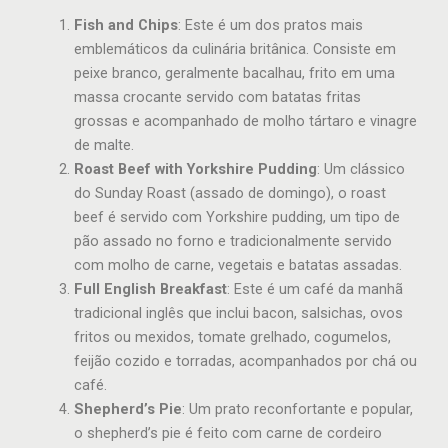
Fish and Chips
: Este é um dos pratos mais
emblemáticos da culinária britânica. Consiste em
peixe branco, geralmente bacalhau, frito em uma
massa crocante servido com batatas fritas
grossas e acompanhado de molho tártaro e vinagre
de malte.
Roast Beef with Yorkshire Pudding
: Um clássico
do Sunday Roast (assado de domingo), o roast
beef é servido com Yorkshire pudding, um tipo de
pão assado no forno e tradicionalmente servido
com molho de carne, vegetais e batatas assadas.
Full English Breakfast
: Este é um café da manhã
tradicional inglês que inclui bacon, salsichas, ovos
fritos ou mexidos, tomate grelhado, cogumelos,
feijão cozido e torradas, acompanhados por chá ou
café.
Shepherd’s Pie
: Um prato reconfortante e popular,
o shepherd’s pie é feito com carne de cordeiro