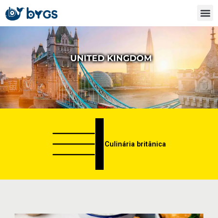
Ir
para
o
conteúdo
Culinária britânica