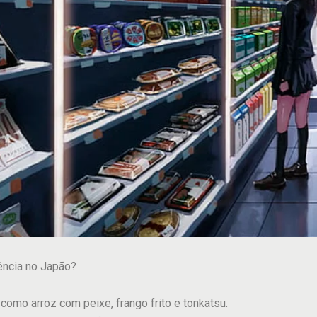
ência no Japão?
como arroz com peixe, frango frito e tonkatsu.