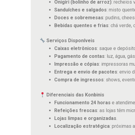
Onigiri (bolinho de arroz)
: recheios
Sanduíches e salgados
: misto quent
Doces e sobremesas
: pudins, chee
Bebidas quentes e frias
: chá verde, 
Serviços Disponíveis
Caixas eletrônicos
: saque e depósit
Pagamento de contas
: luz, água, gá
Impressão e cópias
: impressoras mu
Entrega e envio de pacotes
: envio
Compra de ingressos
: shows, event
Diferenciais das Konbinis
Funcionamento 24 horas
e atendime
Refeições frescas
: as lojas têm mi
Lojas limpas e organizadas
.
Localização estratégica
: próximas a