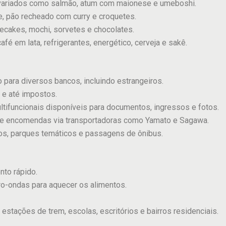
 variados como salmão, atum com maionese e umeboshi.
e, pão recheado com curry e croquetes.
secakes, mochi, sorvetes e chocolates.
café em lata, refrigerantes, energético, cerveja e sakê.
o para diversos bancos, incluindo estrangeiros.
s e até impostos.
ltifuncionais disponíveis para documentos, ingressos e fotos.
 de encomendas via transportadoras como Yamato e Sagawa.
os, parques temáticos e passagens de ônibus.
nto rápido.
cro-ondas para aquecer os alimentos.
 estações de trem, escolas, escritórios e bairros residenciais.