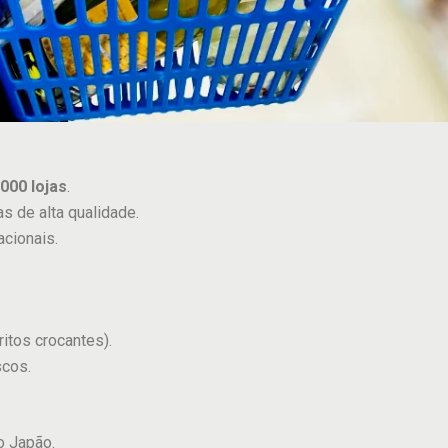
.000 lojas
.
 de alta qualidade.
cionais.
ritos crocantes).
scos.
 Japão.