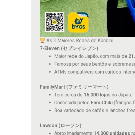
As 3 Maiores Redes de Konbini
7-Eleven (セブンイレブン)
Maior rede do Japão, com mais de
21
Famosa por seus bentôs e sobremesas
ATMs compatíveis com cartões interna
FamilyMart (ファミリーマート)
Tem cerca de
16.000 lojas
no Japão.
Conhecida pelos
FamiChiki
(frangos f
Boa variedade de cafés e lanches fre
Lawson (ローソン)
Aproximadamente
14.000 unidades
no