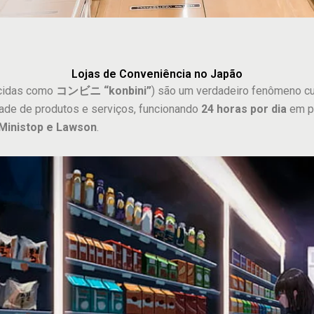
Lojas de Conveniência no Japão
cidas como
コンビニ “konbini”
) são um verdadeiro fenômeno cul
ade de produtos e serviços, funcionando
24 horas por dia
em pr
 Ministop e Lawson
.