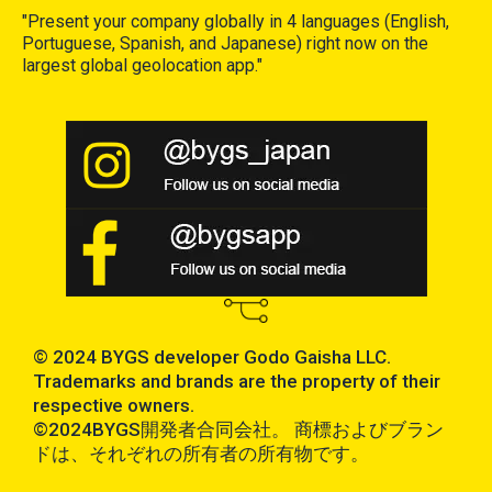
"Present your company globally in 4 languages (English,
Portuguese, Spanish, and Japanese) right now on the
largest global geolocation app."
© 2024 BYGS developer Godo Gaisha LLC.
Trademarks and brands are the property of their
respective owners.
©2024BYGS開発者合同会社。 商標およびブラン
ドは、それぞれの所有者の所有物です。