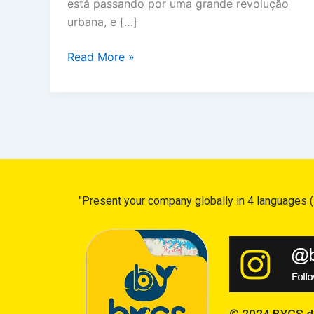
está passando por uma grande revolução
urbana, e […]
Read More »
"Present your company globally in 4 languages (