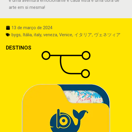
é uma aventura emocionante e cada vista é uma obra de
arte em si mesma!
13 de março de 2024
bygs
,
Itália
,
italy
,
veneza
,
Venice
,
イタリア
,
ヴェネツィア
DESTINOS