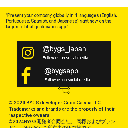
Bem-vindo à capital da moda
"Present your company globally in 4 languages (English,
13 de março de 2024
Portuguese, Spanish, and Japanese) right now on the
largest global geolocation app."
Leia mais »
© 2024 BYGS developer Godo Gaisha LLC.
Trademarks and brands are the property of their
respective owners.
©2024BYGS開発者合同会社。 商標およびブラン
ドは、それぞれの所有者の所有物です。